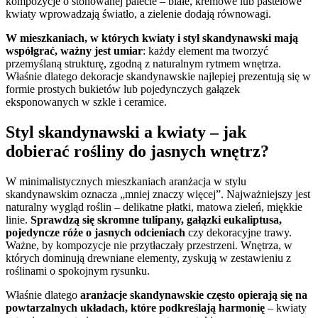
kompozycje o stonowanej palecie – białe, kremowe lub pastelowe
kwiaty wprowadzają światło, a zielenie dodają równowagi.
W mieszkaniach, w których kwiaty i styl skandynawski mają
współgrać, ważny jest umiar
: każdy element ma tworzyć
przemyślaną strukturę, zgodną z naturalnym rytmem wnętrza.
Właśnie dlatego dekoracje skandynawskie najlepiej prezentują się w
formie prostych bukietów lub pojedynczych gałązek
eksponowanych w szkle i ceramice.
Styl skandynawski a kwiaty – jak
dobierać rośliny do jasnych wnętrz?
W minimalistycznych mieszkaniach aranżacja w stylu
skandynawskim oznacza „mniej znaczy więcej”. Najważniejszy jest
naturalny wygląd roślin – delikatne płatki, matowa zieleń, miękkie
linie.
Sprawdzą się skromne tulipany, gałązki eukaliptusa,
pojedyncze róże o jasnych odcieniach
czy dekoracyjne trawy.
Ważne, by kompozycje nie przytłaczały przestrzeni. Wnętrza, w
których dominują drewniane elementy, zyskują w zestawieniu z
roślinami o spokojnym rysunku.
Właśnie dlatego
aranżacje skandynawskie często opierają się na
powtarzalnych układach, które podkreślają harmonię
– kwiaty