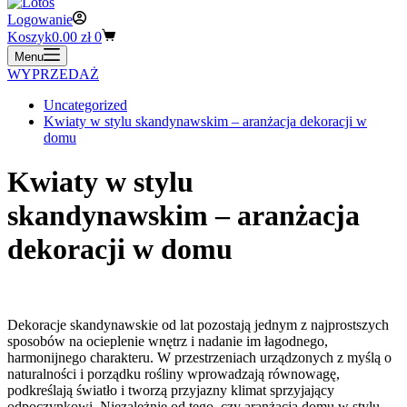
Logowanie
Koszyk
0.00
zł
0
Menu
WYPRZEDAŻ
Uncategorized
Kwiaty w stylu skandynawskim – aranżacja dekoracji w
domu
Kwiaty w stylu
skandynawskim – aranżacja
dekoracji w domu
Dekoracje skandynawskie od lat pozostają jednym z najprostszych
sposobów na ocieplenie wnętrz i nadanie im łagodnego,
harmonijnego charakteru. W przestrzeniach urządzonych z myślą o
naturalności i porządku rośliny wprowadzają równowagę,
podkreślają światło i tworzą przyjazny klimat sprzyjający
odpoczynkowi. Niezależnie od tego, czy aranżacja domu w stylu