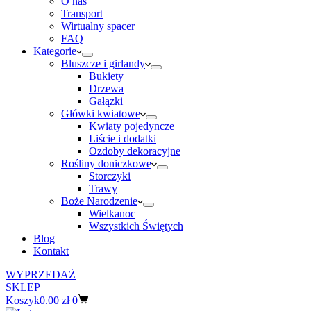
O nas
Transport
Wirtualny spacer
FAQ
Kategorie
Bluszcze i girlandy
Bukiety
Drzewa
Gałązki
Główki kwiatowe
Kwiaty pojedyncze
Liście i dodatki
Ozdoby dekoracyjne
Rośliny doniczkowe
Storczyki
Trawy
Boże Narodzenie
Wielkanoc
Wszystkich Świętych
Blog
Kontakt
WYPRZEDAŻ
SKLEP
Koszyk
0.00
zł
0