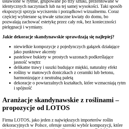
ustawione w rytmie, grupowane po trzy sztuki, prezentowane w
identycznych naczyniach lub na tej samej wysokości. Taki sposób
ekspozycji sprzyja wyciszeniu i porządkowi wizualnemu. Coraz
częściej wybierane są trwałe sztuczne kwiaty do domu, bo
pozwalają zachować estetykę przez cały rok, bez konieczności
pielęgnacji i wymiany.
Jakie dekoracje skandynawskie sprawdzają się najlepiej?
niewielkie kompozycje z pojedynczych gałązek działające
jako punktowe akcenty
pastelowe bukiety w prostych wazonach podkreślające
jasność wnętrz
delikatne trawy i suszki budujące miękki, naturalny efekt
rośliny w matowych doniczkach z ceramiki lub betonu,
harmonizujące z neutralną paletą
dekoracje o powtarzalnych kształtach, które wzmacniają rytm
i spójność
Aranżacje skandynawskie z roślinami –
propozycje od LOTOS
Firma LOTOS, jako jeden z największych importerów roślin
dekoracyjnych w Polsce, oferuje szeroki wybór kompozycji, które