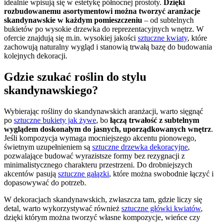
idealnie wpisują się w estetykę północnej prostoty.
Dzięki
rozbudowanemu asortymentowi można tworzyć aranżacje
skandynawskie w każdym pomieszczeniu
– od subtelnych
bukietów po wysokie drzewka do reprezentacyjnych wnętrz. W
ofercie znajdują się m.in. wysokiej jakości
sztuczne kwiaty
, które
zachowują naturalny wygląd i stanowią trwałą bazę do budowania
kolejnych dekoracji.
Gdzie szukać roślin do stylu
skandynawskiego?
Wybierając rośliny do skandynawskich aranżacji, warto sięgnąć
po
sztuczne bukiety jak żywe
, bo
łączą trwałość z subtelnym
wyglądem doskonałym do jasnych, uporządkowanych wnętrz
.
Jeśli kompozycja wymaga mocniejszego akcentu pionowego,
świetnym uzupełnieniem są
sztuczne drzewka dekoracyjne
,
pozwalające budować wyrazistsze formy bez rezygnacji z
minimalistycznego charakteru przestrzeni. Do drobniejszych
akcentów pasują
sztuczne gałązki
, które można swobodnie łączyć i
dopasowywać do potrzeb.
W dekoracjach skandynawskich, zwłaszcza tam, gdzie liczy się
detal, warto wykorzystywać również
sztuczne główki kwiatów
,
dzięki którym można tworzyć własne kompozycje, wieńce czy