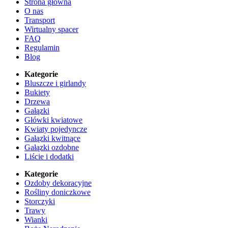
Strona główna
O nas
Transport
Wirtualny spacer
FAQ
Regulamin
Blog
Kategorie
Bluszcze i girlandy
Bukiety
Drzewa
Gałązki
Główki kwiatowe
Kwiaty pojedyncze
Gałązki kwitnące
Gałązki ozdobne
Liście i dodatki
Kategorie
Ozdoby dekoracyjne
Rośliny doniczkowe
Storczyki
Trawy
Wianki