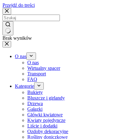
Przejdź do treści
Brak wyników
O nas
O nas
Wirtualny spacer
Transport
FAQ
Kategorie
Bukiety
Bluszcze i girlandy
Drzewa
Gałązki
Główki kwiatowe
Kwiaty pojedyncze
Liście i dodatki
Ozdoby dekoracyjne
Rośliny doniczkowe