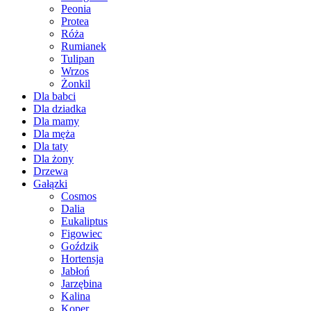
Peonia
Protea
Róża
Rumianek
Tulipan
Wrzos
Żonkil
Dla babci
Dla dziadka
Dla mamy
Dla męża
Dla taty
Dla żony
Drzewa
Gałązki
Cosmos
Dalia
Eukaliptus
Figowiec
Goździk
Hortensja
Jabłoń
Jarzębina
Kalina
Koper