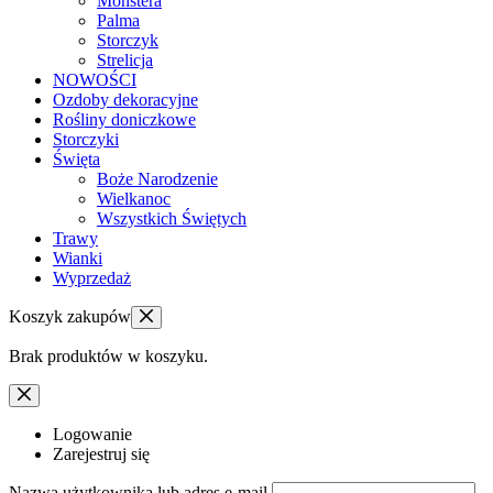
Monstera
Palma
Storczyk
Strelicja
NOWOŚCI
Ozdoby dekoracyjne
Rośliny doniczkowe
Storczyki
Święta
Boże Narodzenie
Wielkanoc
Wszystkich Świętych
Trawy
Wianki
Wyprzedaż
Koszyk zakupów
Brak produktów w koszyku.
Logowanie
Zarejestruj się
Nazwa użytkownika lub adres e-mail