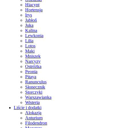
Hiacynt
Hortensja
Irys
Jabłoń
Juka
Kalina
Lewkonia
Lilia
Lotos
Maki
Mniszek
Narcyzy
Ostróżka
Peonia
Pitaya
Ranunculus
Słonecznik
Storczyki
Warszawianka
Wisteria
Liście i dodatki
Alokazja
Anturium
Filodendron