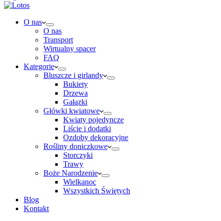
O nas
O nas
Transport
Wirtualny spacer
FAQ
Kategorie
Bluszcze i girlandy
Bukiety
Drzewa
Gałązki
Główki kwiatowe
Kwiaty pojedyncze
Liście i dodatki
Ozdoby dekoracyjne
Rośliny doniczkowe
Storczyki
Trawy
Boże Narodzenie
Wielkanoc
Wszystkich Świętych
Blog
Kontakt