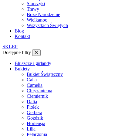
Storczyki
Trawy
Boże Narodzenie
Wielkanoc
Wszystkich Świętych
Blog
Kontakt
SKLEP
Dostępne filtry
Bluszcze i girlandy
Bukiety
Bukiet Świąteczny
Calla
Camelia
Chryzantema
Ciemiernik
Dalia
Fiołek
Gerbera
Goździk
Hortensja
Lilia
Pelargonia