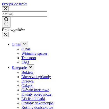
Przejdź do treści
Brak wyników
O nas
O nas
Wirtualny spacer
Transport
FAQ
Kategorie
Bukiety
Bluszcze i girlandy
Drzewa
Gałązki
Główki kwiatowe
Kwiaty pojedyncze
Liście i dodatki
Ozdoby dekoracyjne
Rośliny doniczkowe