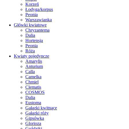
Korzeń
Łodyga/korpus
Peonia
Warszawianka
Główki kwiatowe
Chryzantema
Dalia
Hortensja
Peonia
Róża
Kwiaty pojedyncze
Amarylis
Anturium
Calla
Camelka
Chmiel
Clematis
COSMOS
Dalia
Eustoma
Gałązki kwitnące
Gałązki róży
Gipsówka
Glorioza
Goździki