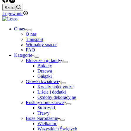
Szukaj
Logowanie
O nas
O nas
Transport
Wirtualny spacer
FAQ
Kategorie
Bluszcze i girlandy
Bukiety
Drzewa
Gałązki
Główki kwiatowe
Kwiaty pojedyncze
Liście i dodatki
Ozdoby dekoracyjne
Rośliny doniczkowe
Storczyki
Trawy
Boże Narodzenie
Wielkanoc
Wszystkich Świętych