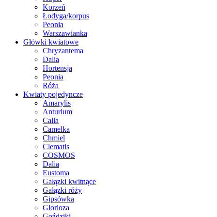
Korzeń
Łodyga/korpus
Peonia
Warszawianka
Główki kwiatowe
Chryzantema
Dalia
Hortensja
Peonia
Róża
Kwiaty pojedyncze
Amarylis
Anturium
Calla
Camelka
Chmiel
Clematis
COSMOS
Dalia
Eustoma
Gałązki kwitnące
Gałązki róży
Gipsówka
Glorioza
Goździki