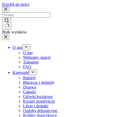
Przejdź do treści
Brak wyników
O nas
O nas
Wirtualny spacer
Transport
FAQ
Kategorie
Bukiety
Bluszcze i girlandy
Drzewa
Gałązki
Główki kwiatowe
Kwiaty pojedyncze
Liście i dodatki
Ozdoby dekoracyjne
Rośliny doniczkowe