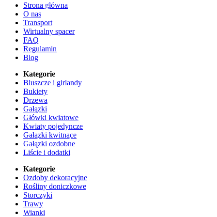
Strona główna
O nas
Transport
Wirtualny spacer
FAQ
Regulamin
Blog
Kategorie
Bluszcze i girlandy
Bukiety
Drzewa
Gałązki
Główki kwiatowe
Kwiaty pojedyncze
Gałązki kwitnące
Gałązki ozdobne
Liście i dodatki
Kategorie
Ozdoby dekoracyjne
Rośliny doniczkowe
Storczyki
Trawy
Wianki