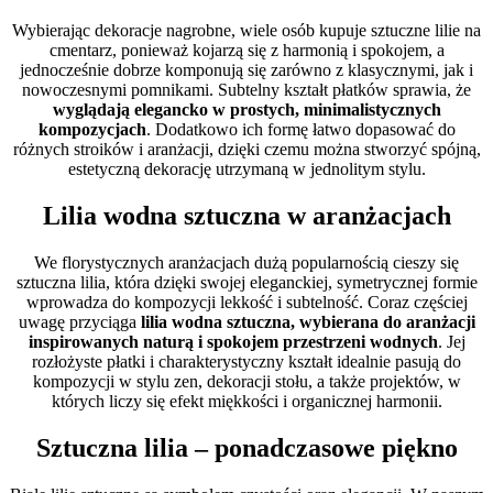
Wybierając dekoracje nagrobne, wiele osób kupuje sztuczne lilie na
cmentarz, ponieważ kojarzą się z harmonią i spokojem, a
jednocześnie dobrze komponują się zarówno z klasycznymi, jak i
nowoczesnymi pomnikami. Subtelny kształt płatków sprawia, że
wyglądają elegancko w prostych, minimalistycznych
kompozycjach
. Dodatkowo ich formę łatwo dopasować do
różnych stroików i aranżacji, dzięki czemu można stworzyć spójną,
estetyczną dekorację utrzymaną w jednolitym stylu.
Lilia wodna sztuczna w aranżacjach
We florystycznych aranżacjach dużą popularnością cieszy się
sztuczna lilia, która dzięki swojej eleganckiej, symetrycznej formie
wprowadza do kompozycji lekkość i subtelność. Coraz częściej
uwagę przyciąga
lilia wodna sztuczna, wybierana do aranżacji
inspirowanych naturą i spokojem przestrzeni wodnych
. Jej
rozłożyste płatki i charakterystyczny kształt idealnie pasują do
kompozycji w stylu zen, dekoracji stołu, a także projektów, w
których liczy się efekt miękkości i organicznej harmonii.
Sztuczna lilia – ponadczasowe piękno