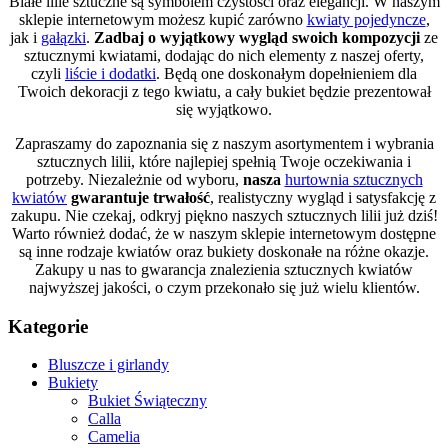
Białe lilie sztuczne są symbolem czystości oraz elegancji. W naszym
sklepie internetowym możesz kupić zarówno
kwiaty pojedyncze
,
jak i
gałązki
.
Zadbaj o wyjątkowy wygląd swoich kompozycji
ze
sztucznymi kwiatami, dodając do nich elementy z naszej oferty,
czyli
liście i dodatki
. Będą one doskonałym dopełnieniem dla
Twoich dekoracji z tego kwiatu, a cały bukiet będzie prezentował
się wyjątkowo.
Zapraszamy do zapoznania się z naszym asortymentem i wybrania
sztucznych lilii, które najlepiej spełnią Twoje oczekiwania i
potrzeby. Niezależnie od wyboru,
nasza
hurtownia sztucznych
kwiatów
gwarantuje trwałość
, realistyczny wygląd i satysfakcję z
zakupu. Nie czekaj, odkryj piękno naszych sztucznych lilii już dziś!
Warto również dodać, że w naszym sklepie internetowym dostępne
są inne rodzaje kwiatów oraz bukiety doskonałe na różne okazje.
Zakupy u nas to gwarancja znalezienia sztucznych kwiatów
najwyższej jakości, o czym przekonało się już wielu klientów.
Kategorie
Bluszcze i girlandy
Bukiety
Bukiet Świąteczny
Calla
Camelia