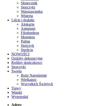
Słonecznik
Storczyki
Warszawianka
Wisteria
Liście i dodatki
Alokazja
Anturium
Filodendron
Monstera
Palma
Storczyk
Strelicja
NOWOŚCI
Ozdoby dekoracyjne
Rośliny doniczkowe
Storczyki
Święta
Boże Narodzenie
Wielkanoc
Wszystkich Świętych
Trawy
Wianki
Wyprzedaż
Adres
: