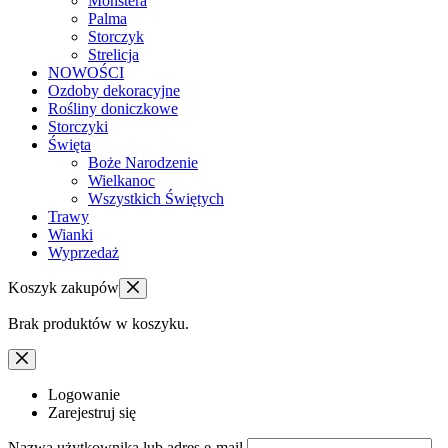
Monstera
Palma
Storczyk
Strelicja
NOWOŚCI
Ozdoby dekoracyjne
Rośliny doniczkowe
Storczyki
Święta
Boże Narodzenie
Wielkanoc
Wszystkich Świętych
Trawy
Wianki
Wyprzedaż
Koszyk zakupów
Brak produktów w koszyku.
Logowanie
Zarejestruj się
Nazwa użytkownika lub adres e-mail