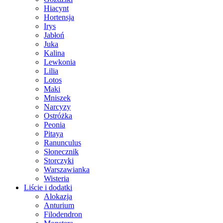
Hiacynt
Hortensja
Irys
Jabłoń
Juka
Kalina
Lewkonia
Lilia
Lotos
Maki
Mniszek
Narcyzy
Ostróżka
Peonia
Pitaya
Ranunculus
Słonecznik
Storczyki
Warszawianka
Wisteria
Liście i dodatki
Alokazja
Anturium
Filodendron