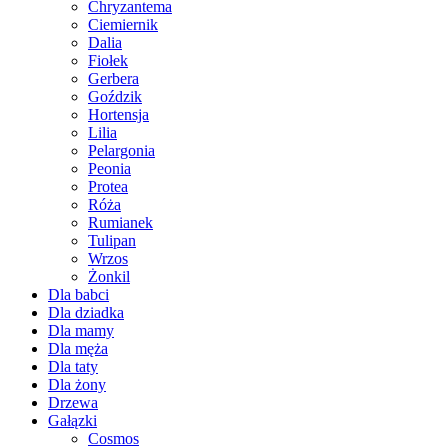
Chryzantema
Ciemiernik
Dalia
Fiołek
Gerbera
Goździk
Hortensja
Lilia
Pelargonia
Peonia
Protea
Róża
Rumianek
Tulipan
Wrzos
Żonkil
Dla babci
Dla dziadka
Dla mamy
Dla męża
Dla taty
Dla żony
Drzewa
Gałązki
Cosmos