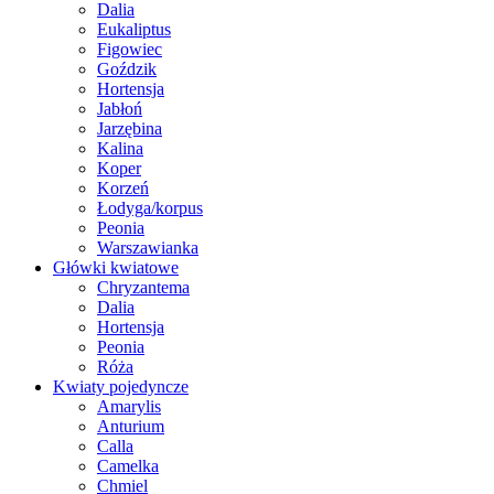
Dalia
Eukaliptus
Figowiec
Goździk
Hortensja
Jabłoń
Jarzębina
Kalina
Koper
Korzeń
Łodyga/korpus
Peonia
Warszawianka
Główki kwiatowe
Chryzantema
Dalia
Hortensja
Peonia
Róża
Kwiaty pojedyncze
Amarylis
Anturium
Calla
Camelka
Chmiel