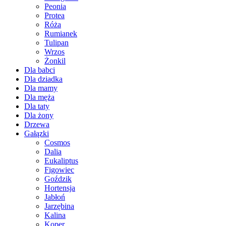
Peonia
Protea
Róża
Rumianek
Tulipan
Wrzos
Żonkil
Dla babci
Dla dziadka
Dla mamy
Dla męża
Dla taty
Dla żony
Drzewa
Gałązki
Cosmos
Dalia
Eukaliptus
Figowiec
Goździk
Hortensja
Jabłoń
Jarzębina
Kalina
Koper