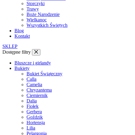
Storczyki
Trawy
Boże Narodzenie
Wielkanoc
Wszystkich Świętych
Blog
Kontakt
SKLEP
Dostępne filtry
Bluszcze i girlandy
Bukiety
Bukiet Świąteczny
Calla
Camelia
Chryzantema
Ciemiernik
Dalia
Fiołek
Gerbera
Goździk
Hortensja
Lilia
Pelargonia