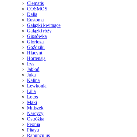
Clematis
COSMOS
Dalia
Eustoma
Gałązki kwitnące
Gałązki róży
Gipsówka
Glorioza
Goździki
Hiacynt
Hortensja
Irys
Jabłoń
Juka
Kalina
Lewkonia
Lilia
Lotos
Maki
Mniszek
Narcyzy
Ostróżka
Peonia
Pitaya
Ranunculus