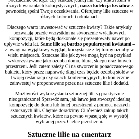
różnych wariantach kolorystycznych,
nasza kolekcja kwiatów
z
pewnością spełni Twoje oczekiwania. Oferujemy lilie sztuczne w
różnych kolorach i odmianach.
Dlaczego warto inwestować w sztuczne kwiaty? Takie artykuły
pozwalają przede wszystkim na stworzenie wyjątkowych
kompozycji, które będą doskonale się prezentowały nawet po
upływie wielu lat.
Same lilie są bardzo popularnymi kwiatami
–
z uwagi na wyjątkowy wygląd, korzysta się z tej formy ozdoby w
wielu miejscach. Sztuczne lilie jak żywe mogą być na przykład
wykorzystywane jako ozdoba domu, biura, sklepu oraz innych
przestrzeni. Jeśli zatem zależy Ci na stworzeniu ponadczasowego
bukietu, który przez naprawdę długi czas będzie ozdobą stołów w
Twojej restauracji czy salach konferencyjnych, to koniecznie
zainwestuj w proponowane przez nas sztuczne lilie i dodatki.
Możliwości wykorzystania sztucznej lilii są praktycznie
nieograniczone! Sprawdź sam, jak łatwo jest stworzyć idealną
kompozycję do domu lub innej przestrzeni z pomocą naszych
sztucznych lilii. Chętnie doradzimy Ci również zakup takich
sztucznych kwiatów, które na pewno wpasują się w wystrój
wybranej przez Ciebie przestrzeni.
Sztuczne lilie na cmentarz