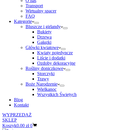
O nas
Transport
Wirtualny spacer
FAQ
Kategorie
Bluszcze i girlandy
Bukiety
Drzewa
Gałązki
Główki kwiatowe
Kwiaty pojedyncze
Liście i dodatki
Ozdoby dekoracyjne
Rośliny doniczkowe
Storczyki
Trawy
Boże Narodzenie
Wielkanoc
Wszystkich Świętych
Blog
Kontakt
WYPRZEDAŻ
SKLEP
Koszyk
0.00
zł
0