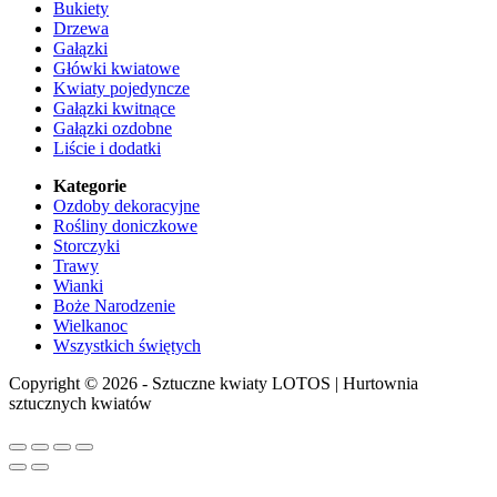
Bukiety
Drzewa
Gałązki
Główki kwiatowe
Kwiaty pojedyncze
Gałązki kwitnące
Gałązki ozdobne
Liście i dodatki
Kategorie
Ozdoby dekoracyjne
Rośliny doniczkowe
Storczyki
Trawy
Wianki
Boże Narodzenie
Wielkanoc
Wszystkich świętych
Copyright © 2026 - Sztuczne kwiaty LOTOS | Hurtownia
sztucznych kwiatów