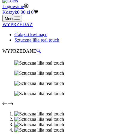
Logowanie
Koszyk
0.00
zł
0
Menu
WYPRZEDAŻ
Gałązki kwitnące
Sztuczna lilia real touch
WYPRZEDANE
🔍