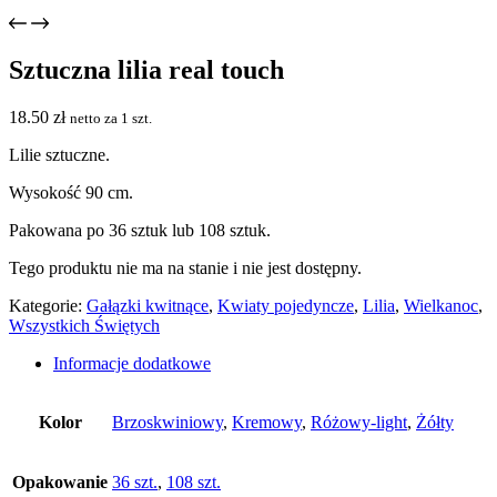
Sztuczna lilia real touch
18.50
zł
netto za 1 szt.
Lilie sztuczne.
Wysokość 90 cm.
Pakowana po 36 sztuk lub 108 sztuk.
Tego produktu nie ma na stanie i nie jest dostępny.
Kategorie:
Gałązki kwitnące
,
Kwiaty pojedyncze
,
Lilia
,
Wielkanoc
,
Wszystkich Świętych
Informacje dodatkowe
Kolor
Brzoskwiniowy
,
Kremowy
,
Różowy-light
,
Żółty
Opakowanie
36 szt.
,
108 szt.