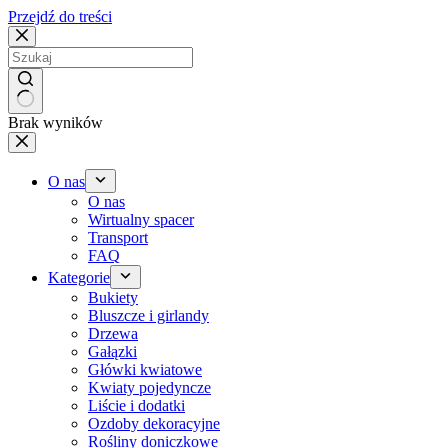
Przejdź do treści
Brak wyników
O nas
O nas
Wirtualny spacer
Transport
FAQ
Kategorie
Bukiety
Bluszcze i girlandy
Drzewa
Gałązki
Główki kwiatowe
Kwiaty pojedyncze
Liście i dodatki
Ozdoby dekoracyjne
Rośliny doniczkowe