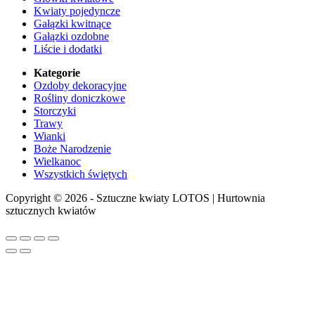
Kwiaty pojedyncze
Gałązki kwitnące
Gałązki ozdobne
Liście i dodatki
Kategorie
Ozdoby dekoracyjne
Rośliny doniczkowe
Storczyki
Trawy
Wianki
Boże Narodzenie
Wielkanoc
Wszystkich świętych
Copyright © 2026 - Sztuczne kwiaty LOTOS | Hurtownia
sztucznych kwiatów