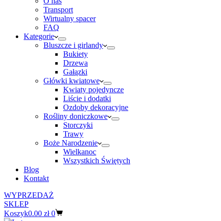
O nas
Transport
Wirtualny spacer
FAQ
Kategorie
Bluszcze i girlandy
Bukiety
Drzewa
Gałązki
Główki kwiatowe
Kwiaty pojedyncze
Liście i dodatki
Ozdoby dekoracyjne
Rośliny doniczkowe
Storczyki
Trawy
Boże Narodzenie
Wielkanoc
Wszystkich Świętych
Blog
Kontakt
WYPRZEDAŻ
SKLEP
Koszyk
0.00
zł
0