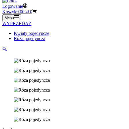
Logowanie
Koszyk
0.00
zł
0
Menu
WYPRZEDAŻ
Kwiaty pojedyncze
Róża pojedyncza
🔍