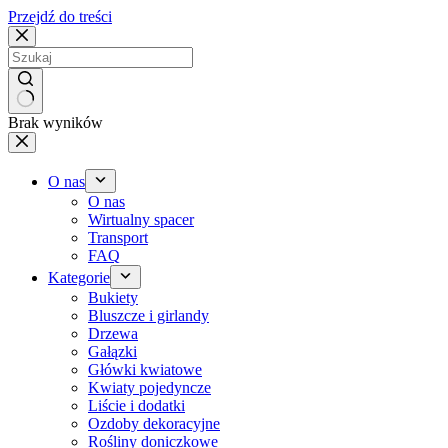
Przejdź do treści
Brak wyników
O nas
O nas
Wirtualny spacer
Transport
FAQ
Kategorie
Bukiety
Bluszcze i girlandy
Drzewa
Gałązki
Główki kwiatowe
Kwiaty pojedyncze
Liście i dodatki
Ozdoby dekoracyjne
Rośliny doniczkowe