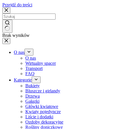
Przejdź do treści
Brak wyników
O nas
O nas
Wirtualny spacer
Transport
FAQ
Kategorie
Bukiety
Bluszcze i girlandy
Drzewa
Gałązki
Główki kwiatowe
Kwiaty pojedyncze
Liście i dodatki
Ozdoby dekoracyjne
Rośliny doniczkowe