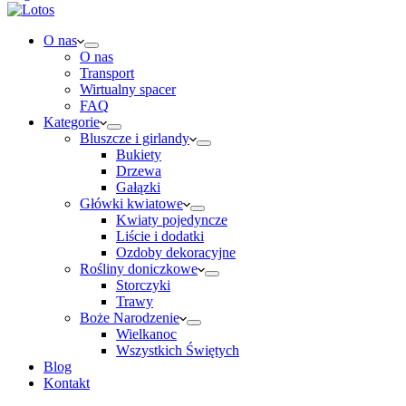
O nas
O nas
Transport
Wirtualny spacer
FAQ
Kategorie
Bluszcze i girlandy
Bukiety
Drzewa
Gałązki
Główki kwiatowe
Kwiaty pojedyncze
Liście i dodatki
Ozdoby dekoracyjne
Rośliny doniczkowe
Storczyki
Trawy
Boże Narodzenie
Wielkanoc
Wszystkich Świętych
Blog
Kontakt