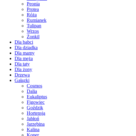
Peonia
Protea
Róża
Rumianek
Tulipan
Wrzos
Żonkil
Dla babci
Dla dziadka
Dla mamy
Dla męża
Dla taty
Dla żony
Drzewa
Gałązki
Cosmos
Dalia
Eukaliptus
Figowiec
Goździk
Hortensja
Jabłoń
Jarzębina
Kalina
Koper