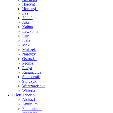
Hiacynt
Hortensja
Irys
Jabłoń
Juka
Kalina
Lewkonia
Lilia
Lotos
Maki
Mniszek
Narcyzy
Ostróżka
Peonia
Pitaya
Ranunculus
Słonecznik
Storczyki
Warszawianka
Wisteria
Liście i dodatki
Alokazja
Anturium
Filodendron