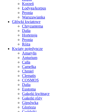
Korzeń
Łodyga/korpus
Peonia
Warszawianka
Główki kwiatowe
Chryzantema
Dalia
Hortensja
Peonia
Róża
Kwiaty pojedyncze
Amarylis
Anturium
Calla
Camelka
Chmiel
Clematis
COSMOS
Dalia
Eustoma
Gałązki kwitnące
Gałązki róży
Gipsówka
Glorioza
Goździki