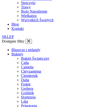
Storczyki
Trawy
Boże Narodzenie
Wielkanoc
Wszystkich Świętych
Blog
Kontakt
SKLEP
Dostępne filtry
Bluszcze i girlandy
Bukiety
Bukiet Świąteczny
Calla
Camelia
Chryzantema
Ciemiernik
Dalia
Fiołek
Gerbera
Goździk
Hortensja
Lilia
Pelargonia