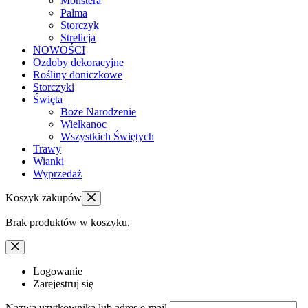
Monstera
Palma
Storczyk
Strelicja
NOWOŚCI
Ozdoby dekoracyjne
Rośliny doniczkowe
Storczyki
Święta
Boże Narodzenie
Wielkanoc
Wszystkich Świętych
Trawy
Wianki
Wyprzedaż
Koszyk zakupów
Brak produktów w koszyku.
Logowanie
Zarejestruj się
Nazwa użytkownika lub adres e-mail