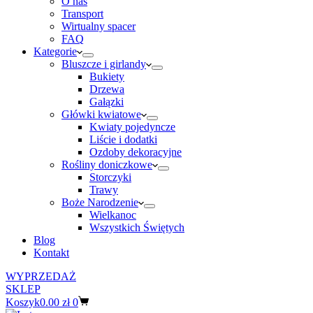
O nas
Transport
Wirtualny spacer
FAQ
Kategorie
Bluszcze i girlandy
Bukiety
Drzewa
Gałązki
Główki kwiatowe
Kwiaty pojedyncze
Liście i dodatki
Ozdoby dekoracyjne
Rośliny doniczkowe
Storczyki
Trawy
Boże Narodzenie
Wielkanoc
Wszystkich Świętych
Blog
Kontakt
WYPRZEDAŻ
SKLEP
Koszyk
0.00
zł
0