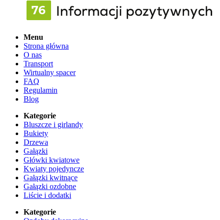
Menu
Strona główna
O nas
Transport
Wirtualny spacer
FAQ
Regulamin
Blog
Kategorie
Bluszcze i girlandy
Bukiety
Drzewa
Gałązki
Główki kwiatowe
Kwiaty pojedyncze
Gałązki kwitnące
Gałązki ozdobne
Liście i dodatki
Kategorie