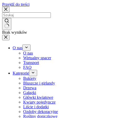
Przejdź do treści
Brak wyników
O nas
O nas
Wirtualny spacer
Transport
FAQ
Kategorie
Bukiety
Bluszcze i girlandy
Drzewa
Gałązki
Główki kwiatowe
Kwiaty pojedyncze
Liście i dodatki
Ozdoby dekoracyjne
Rośliny doniczkowe